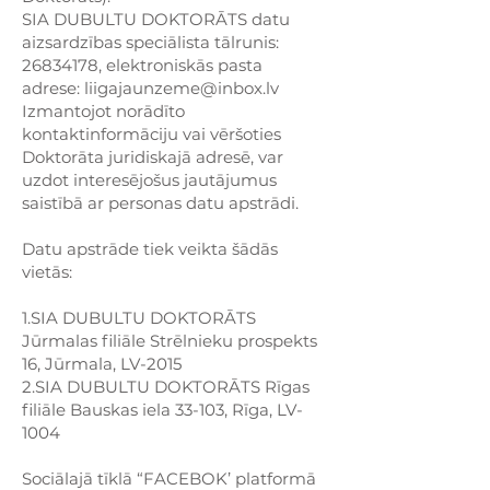
SIA DUBULTU DOKTORĀTS datu
aizsardzības speciālista tālrunis:
26834178
, elektroniskās pasta
adrese:
liigajaunzeme@inbox.lv
Izmantojot norādīto
kontaktinformāciju vai vēršoties
Doktorāta juridiskajā adresē, var
uzdot interesējošus jautājumus
saistībā ar personas datu apstrādi.
Datu apstrāde tiek veikta šādās
vietās:
1.SIA DUBULTU DOKTORĀTS
Jūrmalas filiāle Strēlnieku prospekts
16, Jūrmala, LV-2015
2.SIA DUBULTU DOKTORĀTS Rīgas
filiāle Bauskas iela 33-103, Rīga, LV-
1004
Sociālajā tīklā “FACEBOK’ platformā