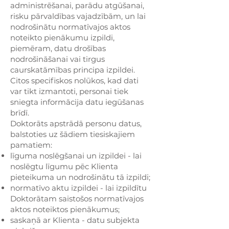
administrēšanai, parādu atgūšanai,
risku pārvaldības vajadzībām, un lai
nodrošinātu normatīvajos aktos
noteikto pienākumu izpildi,
piemēram, datu drošības
nodrošināšanai vai tirgus
caurskatāmības principa izpildei.
Citos specifiskos nolūkos, kad dati
var tikt izmantoti, personai tiek
sniegta informācija datu iegūšanas
brīdī.
Doktorāts apstrādā personu datus,
balstoties uz šādiem tiesiskajiem
pamatiem:
līguma noslēgšanai un izpildei - lai
noslēgtu līgumu pēc Klienta
pieteikuma un nodrošinātu tā izpildi;
normatīvo aktu izpildei - lai izpildītu
Doktorātam saistošos normatīvajos
aktos noteiktos pienākumus;
saskaņā ar Klienta - datu subjekta