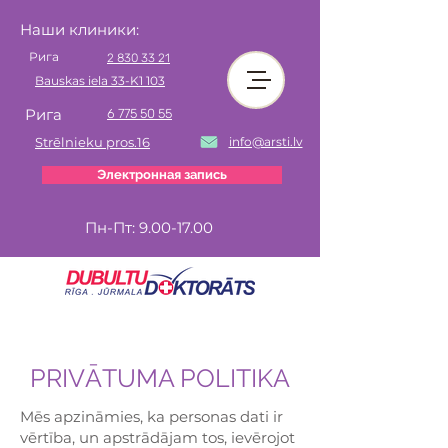
Наши клиники:
Рига
2 830 33 21
Bauskas iela 33-K1 103
Рига
6 775 50 55
Strēlnieku pros.16
info@arsti.lv
Электронная запись
Пн-Пт:
9.00-17.00
PRIVĀTUMA POLITIKA
Mēs apzināmies, ka personas dati ir
vērtība, un apstrādājam tos, ievērojot