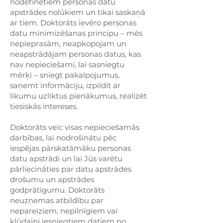
nodefinētiem personas datu
apstrādes nolūkiem un tikai saskaņā
ar tiem. Doktorāts ievēro personas
datu minimizēšanas principu – mēs
nepieprasām, neapkopojam un
neapstrādājam personas datus, kas
nav nepieciešami, lai sasniegtu
mērķi – sniegt pakalpojumus,
saņemt informāciju, izpildīt ar
likumu uzliktus pienākumus, realizēt
tiesiskās intereses.
Doktorāts veic visas nepieciešamās
darbības, lai nodrošinātu pēc
iespējas pārskatāmāku personas
datu apstrādi un lai Jūs varētu
pārliecināties par datu apstrādes
drošumu un apstrādes
godprātīgumu. Doktorāts
neuzņemas atbildību par
nepareiziem, nepilnīgiem vai
kļūdaini iesniegtiem datiem no