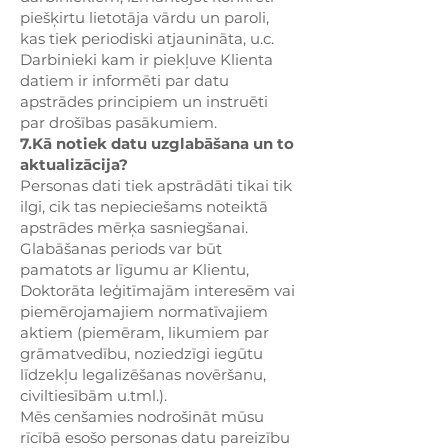
piešķirtu lietotāja vārdu un paroli,
kas tiek periodiski atjaunināta, u.c.
Darbinieki kam ir piekļuve Klienta
datiem ir informēti par datu
apstrādes principiem un instruēti
par drošības pasākumiem.
7.Kā notiek datu uzglabāšana un to
aktualizācija?
Personas dati tiek apstrādāti tikai tik
ilgi, cik tas nepieciešams noteiktā
apstrādes mērķa sasniegšanai.
Glabāšanas periods var būt
pamatots ar līgumu ar Klientu,
Doktorāta leģitīmajām interesēm vai
piemērojamajiem normatīvajiem
aktiem (piemēram, likumiem par
grāmatvedību, noziedzīgi iegūtu
līdzekļu legalizēšanas novēršanu,
civiltiesībām u.tml.).
Mēs cenšamies nodrošināt mūsu
rīcībā esošo personas datu pareizību