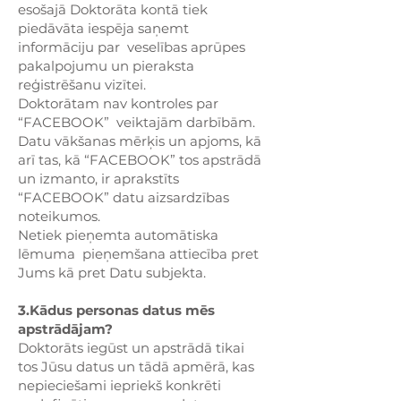
esošajā Doktorāta kontā tiek
piedāvāta iespēja saņemt
informāciju par veselības aprūpes
pakalpojumu un pieraksta
reģistrēšanu vizītei.
Doktorātam nav kontroles par
“FACEBOOK” veiktajām darbībām.
Datu vākšanas mērķis un apjoms, kā
arī tas, kā “FACEBOOK” tos apstrādā
un izmanto, ir aprakstīts
“FACEBOOK” datu aizsardzības
noteikumos.
Netiek pieņemta automātiska
lēmuma pieņemšana attiecība pret
Jums kā pret Datu subjekta.
3.Kādus personas datus mēs
apstrādājam?
Doktorāts iegūst un apstrādā tikai
tos Jūsu datus un tādā apmērā, kas
nepieciešami iepriekš konkrēti