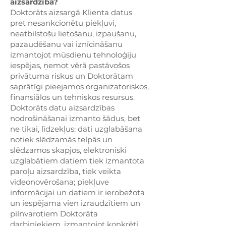
aizsardzība?
Doktorāts aizsargā Klienta datus
pret nesankcionētu piekļuvi,
neatbilstošu lietošanu, izpaušanu,
pazaudēšanu vai iznīcināšanu
izmantojot mūsdienu tehnoloģiju
iespējas, ņemot vērā pastāvošos
privātuma riskus un Doktorātam
saprātīgi pieejamos organizatoriskos,
finansiālos un tehniskos resursus.
Doktorāts datu aizsardzības
nodrošināšanai izmanto šādus, bet
ne tikai, līdzekļus: dati uzglabāšana
notiek slēdzamās telpās un
slēdzamos skapjos, elektroniski
uzglabātiem datiem tiek izmantota
paroļu aizsardzība, tiek veikta
videonovērošana; piekļuve
informācijai un datiem ir ierobežota
un iespējama vien izraudzītiem un
pilnvarotiem Doktorāta
darbiniekiem, izmantojot konkrēti