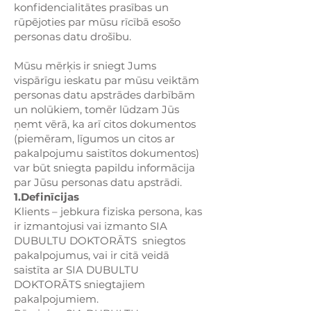
konfidencialitātes prasības un
rūpējoties par mūsu rīcībā esošo
personas datu drošību.
Mūsu mērķis ir sniegt Jums
vispārīgu ieskatu par mūsu veiktām
personas datu apstrādes darbībām
un nolūkiem, tomēr lūdzam Jūs
ņemt vērā, ka arī citos dokumentos
(piemēram, līgumos un citos ar
pakalpojumu saistītos dokumentos)
var būt sniegta papildu informācija
par Jūsu personas datu apstrādi.
1.Definīcijas
Klients – jebkura fiziska persona, kas
ir izmantojusi vai izmanto SIA
DUBULTU DOKTORĀTS sniegtos
pakalpojumus, vai ir citā veidā
saistīta ar SIA DUBULTU
DOKTORĀTS sniegtajiem
pakalpojumiem.