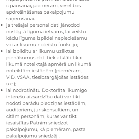
izpaušanai, piemēram, veselības
apdrošināšanas pakalpojumu
saņemšanai.
ja trešajai personai dati jānodod
noslēgtā līguma ietvaros, lai veiktu
kādu līguma izpildei nepieciešamu
vai ar likumu noteiktu funkciju;
lai izpildītu ar likumu uzliktus
pienākumus dati tiek atklāti tikai
likumā noteiktajā apmērā un likumā
noteiktām iestādēm (piemēram,
VID, VSAA, tiesībsargājošas iestādes
u.c.);
lai nodrošinātu Doktorāta likumīgo
interešu aizsardzību dati var tikt
nodoti parādu piedziņas iestādēm,
auditoriem, juriskonsultiem, un
citām personām, kuras var tikt
iesaistītas Patnim sniedzot
pakalpojumu, kā piemēram, pasta
pakalpojumu sniedzēji.