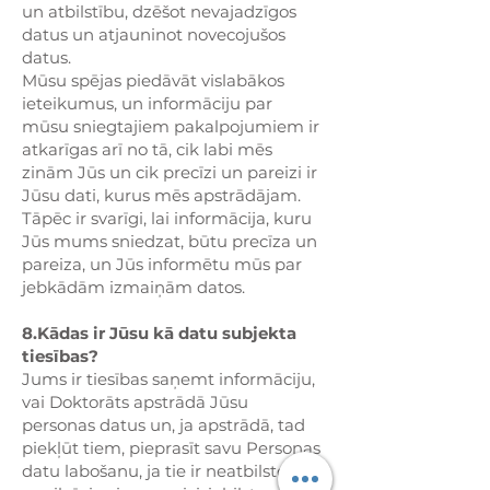
un atbilstību, dzēšot nevajadzīgos
datus un atjauninot novecojušos
datus.
Mūsu spējas piedāvāt vislabākos
ieteikumus, un informāciju par
mūsu sniegtajiem pakalpojumiem ir
atkarīgas arī no tā, cik labi mēs
zinām Jūs un cik precīzi un pareizi ir
Jūsu dati, kurus mēs apstrādājam.
Tāpēc ir svarīgi, lai informācija, kuru
Jūs mums sniedzat, būtu precīza un
pareiza, un Jūs informētu mūs par
jebkādām izmaiņām datos.
8.Kādas ir Jūsu kā datu subjekta
tiesības?
Jums ir tiesības saņemt informāciju,
vai Doktorāts apstrādā Jūsu
personas datus un, ja apstrādā, tad
piekļūt tiem, pieprasīt savu Personas
datu labošanu, ja tie ir neatbilstoši,