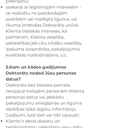
piekrišanu;
saskaņā ar leģitīmajām interesēm -
lai realizētu no pastāvošajām
saistībām vai noslēgtā līguma, vai
likuma izrietošas Doktorāta un/vai
Klienta tiesiskās intereses, kā
piemēram, Klienta veselība,
sabiedrības jeb citu cilvēku veselība,
īpašuma aizsardzība, pakalpojuma
kvalitātes nodrošināšana, u.c.
5.Kam un kādos gadījumos
Doktorāts nodod Jūsu personas
datus?
Doktorāts bez tiesiska pamata
neizpauž trešajām personām Klienta
personas datus vai jebkādu
pakalpojumu sniegšanas un līguma
darbības laikā iegūtu informāciju.
Gadījumi, kad dati var tikt izpausti:
Klients ir devis skaidru un
nepārprotamu piekrišanu savu datu