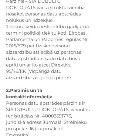
Pārzinis – SIA DUBULTU
DOKTORĀTS vai tā struktūrvienība
nosakot personas datu apstrādes
nolūkus un līdzekļus.
Jebkura veida neskaidrību gadījumā
termini politikā tiek tulkoti Eiropas
Parlamenta un Padomes regulas Nr.
2016/679 par fizisko personu
aizsardzību attiecībā uz personas
datu apstrādi un šādu datu brīvu
apriti un ar ko atceļ Direktīvu
95/46/EK (Vispārīgā datu
aizsardzības regula) izpratnē.
2.Pārzinis un tā
kontaktinformācija
Personas datu apstrādes pārzinis ir
SIA DUBULTU DOKTORĀTS, vienotās
reģistrācijas Nr.
40003591773
,
juridiskā adrese Jūrmalā, Strēlnieku
prospekts 16 (turpmāk arī –
Doktorāts).