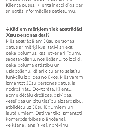
Klienta puses. Klients ir atbildīgs par
sniegtās informācijas patiesumu.
4.Kādiem mērķiem tiek apstrādāti
Jūsu personas dati?
Mēs apstrādājam Jūsu personas
datus ar mērķi kvalitatīvi sniegt
pakalpojumus, kas ietver arī līgumu
sagatavošanu, noslēgšanu, to izpildi,
pakalpojuma attīstību un
uzlabošanu, kā arī citu ar to saistītu
funkciju izpildes nolūkos. Mēs varam
izmantot Jūsu personas datus, lai
nodrošinātu Doktorāta, Klientu,
apmeklētāju drošības, dzīvības,
veselības un citu tiesību aizsardzību,
atbildētu uz Jūsu lūgumiem un
jautājumiem. Dati var tikt izmantoti
komercdarbības plānošanai,
veikšanai, analītikai, norēķinu