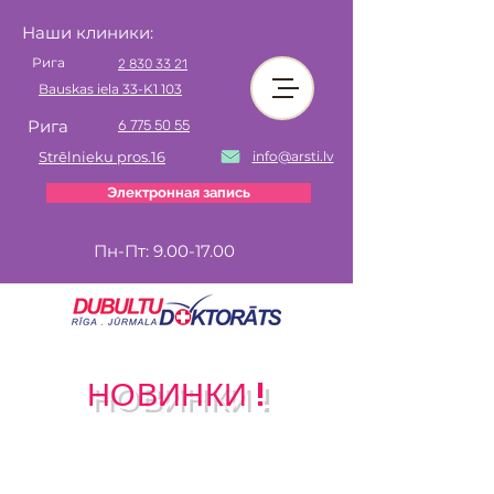
Наши клиники:
Рига
2 830 33 21
Bauskas iela 33-K1 103
Рига
6 775 50 55
Strēlnieku pros.16
info@arsti.lv
Электронная запись
Пн-Пт:
9.00-17.00
НОВИНКИ !