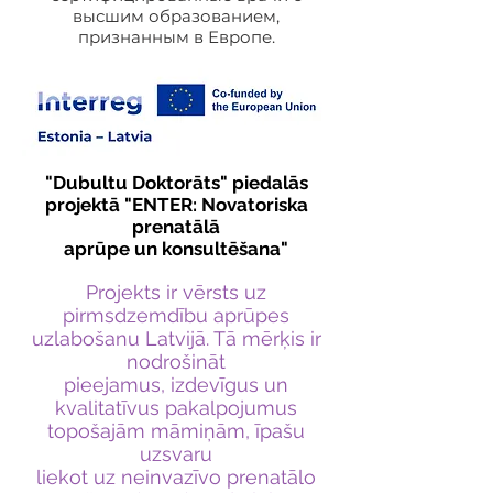
высшим образованием,
признанным в Европе.
"Dubultu Doktorāts" piedalās
projektā "ENTER: Novatoriska
prenatālā
aprūpe un konsultēšana"
Projekts ir vērsts uz
pirmsdzemdību aprūpes
uzlabošanu Latvijā. Tā mērķis ir
nodrošināt
pieejamus, izdevīgus un
kvalitatīvus pakalpojumus
topošajām māmiņām, īpašu
uzsvaru
liekot uz neinvazīvo prenatālo