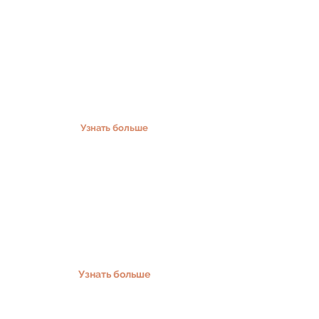
УЗИ молочных желез
Допплерография сосудов головы и
шеи
Допплерография сосудов нижних
конечностей
Узнать больше
Эстетическая гинекология
Плазмолифтинг
Пластическая хирургия
Узнать больше