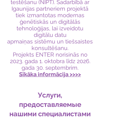
testēšanu (NIPT). Sadarbībā ar
Igaunijas partneriem projektā
tiek izmantotas modernas
ģenētiskās un digitālās
tehnoloģijas, lai izveidotu
digitālu datu
apmaiņas sistēmu un tiešsaistes
konsultēšanu.
Projekts ENTER norisinās no
2023. gada 1. oktobra līdz 2026.
gada 30. septembrim.
Sīkāka informācija
>>>>
Услуги,
предоставляемые
нашими специалистами
Гинекология