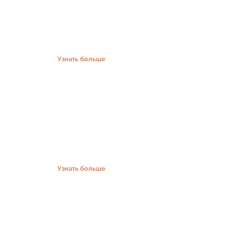
Лечение бесплодия
Оперативная гинекология
Диагностика и лечение ЗППП
Профилактические тесты
Контрацепция
Узнать больше
Для беременных
Уход за беременными женщинами
Неинвазивный пренатальный тест -
NIFTY
Прерывание беременности
Узнать больше
УЗИ (Ультрасонография)
Гинекологическое УЗИ