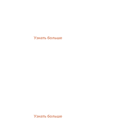
Дневной стационар
При гинекологических
заболеваниях
При патологиях беременности
Узнать больше
Полезная информация
Ударно-волновая терапия
Реабилитолог
Тест NIPT – NIPTIFY
Пищевые добавки
Комплекс витаминов
Хендлинг
Узнать больше