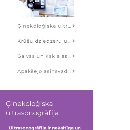
Ģinekoloģiska ultrasonogrāfija
Krūšu dziedzeru ultrasonogrāfija
Galvas un kakla asinsvadu doplerogrāfija
Apakšējo asinsvadu doplerogrāfija
Ģinekoloģiska
ultrasonogrāfija
Ultrasonogrāfija ir nekaitīga un