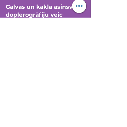
Galvas un kakla asinsvadu
dop
lerogrāfiju veic
Dr.Veiss ,Dr.
Krauce
Apakšējo ekstremitāšu
asinsvadu
doplerogrāfija
Asinsvadu doplerogrāfija ir asinsvadu
ultrasonogrāfija, kuras laikā tiek
novērtēts asins plūsmas virziens un
ātrums asinsvados. Asinsvadu
doplerogrāfija (jeb dupleks
doplerogrāfija) ir nepieciešama