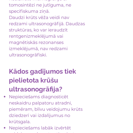
tomosintēzi ne jutīguma, ne
specifiskuma ziņā.
Daudzi krūts vēža veidi nav
redzami ultrasonogrāfijā. Daudzas
struktūras, ko var ieraudzīt
rentgenizmeklējumā vai
magnētiskās rezonanses
izmeklējumā, nav redzami
ultrasonogrāfiski.
Kādos gadījumos tiek
pielietota krūšu
ultrasonogrāfija?
Nepieciešams diagnosticēt
neskaidru palpatoru atradni,
piemēram, blīvu veidojumu krūts
dziedzerī vai izdalījumus no
krūtsgala.
Nepieciešams labāk izvērtēt