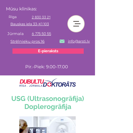
Mūsu klīnikas:
Rīga
2 830 33 21
Bauskas iela 33-K1 103
Jūrmala
6 775 50 55
Strēlnieku pros.16
info@arsti.lv
E-pieraksts
Pir.-Piek:
9.00-17.00
USG (Ultrasonogrāfija)
Doplerogrāfija