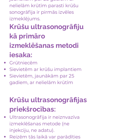
nelielām krūtīm parasti krūšu
sonogrāfija ir pirmās izvēles
izmeklējums.
Krūšu ultrasonogrāfiju
kā primāro
izmeklēšanas metodi
iesaka:
Grūtniecēm
Sievietēm ar krūšu implantiem
Sievietēm, jaunākām par 25
gadiem, ar nelielām krūtīm
Krūšu ultrasonogrāfijas
priekšrocības:
Ultrasonogrāfija ir neiznvazīva
izmeklēšanas metode (ne
injekciju, ne adatu).
Reizēm tās laikā var parādīties