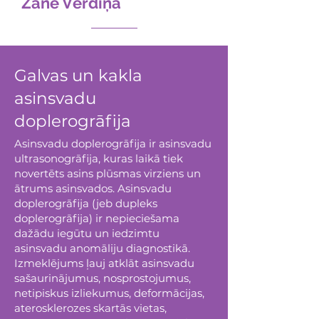
Zane Vērdiņa
Galvas un kakla
asinsvadu
doplerogrāfija
Asinsvadu doplerogrāfija ir asinsvadu
ultrasonogrāfija, kuras laikā tiek
novertēts asins plūsmas virziens un
ātrums asinsvados. Asinsvadu
doplerogrāfija (jeb dupleks
doplerogrāfija) ir nepieciešama
dažādu iegūtu un iedzimtu
asinsvadu anomāliju diagnostikā.
Izmeklējums ļauj atklāt asinsvadu
sašaurinājumus, nosprostojumus,
netipiskus izliekumus, deformācijas,
aterosklerozes skartās vietas,