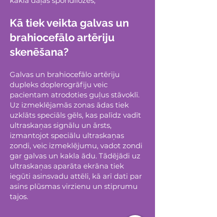
kakla daļas spondilozes;
Kā tiek veikta galvas un
brahiocefālo artēriju
skenēšana?
Galvas un brahiocefālo artēriju
dupleks doplerogrāfiju veic
pacientam atrodoties guļus stāvoklī.
Uz izmeklējamās zonas ādas tiek
uzklāts speciāls gēls, kas palīdz vadīt
ultraskaņas signālu un ārsts,
izmantojot speciālu ultraskaņas
zondi, veic izmeklējumu, vadot zondi
gar galvas un kakla ādu. Tādējādi uz
ultraskaņas aparāta ekrāna tiek
iegūti asinsvadu attēli, kā arī dati par
asins plūsmas virzienu un stiprumu
tajos.