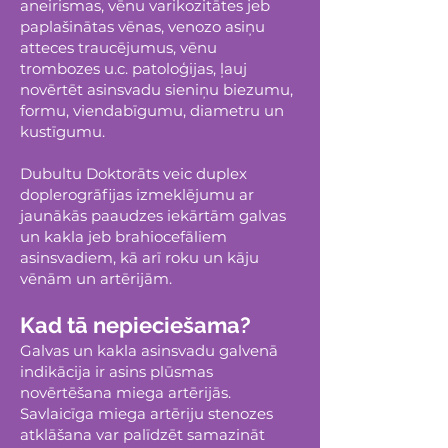
aneirismas, vēnu varikozitātes jeb
paplašinātas vēnas, venozo asiņu
atteces traucējumus, vēnu
trombozes u.c. patoloģijas, ļauj
novērtēt asinsvadu sieniņu biezumu,
formu, viendabīgumu, diametru un
kustīgumu.
Dubultu Doktorāts veic duplex
doplerogrāfijas izmeklējumu ar
jaunākās paaudzes iekārtām galvas
un kakla jeb brahiocefāliem
asinsvadiem, kā arī roku un kāju
vēnām un artērijām.
Kad tā nepieciešama?
Galvas un kakla asinsvadu galvenā
indikācija ir asins plūsmas
novērtēšana miega artērijās.
Savlaicīga miega artēriju stenozes
atklāšana var palīdzēt samazināt